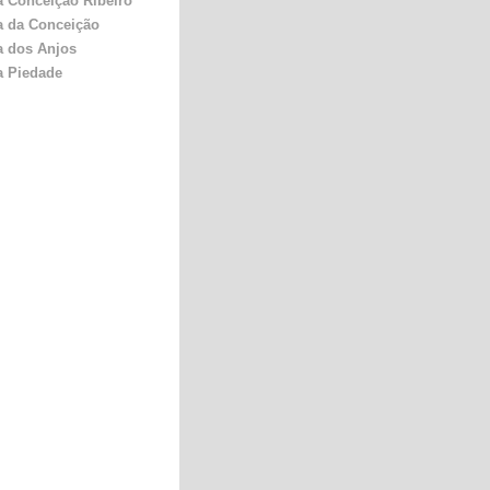
a Conceição Ribeiro
a da Conceição
a dos Anjos
a Piedade