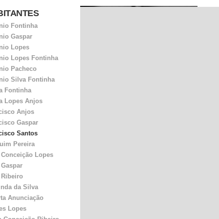
BITANTES
Fran
aque
nio Fontinha
pur
boca
nio Gaspar
Fran
nio Lopes
excu
nio Lopes Fontinha
Mas 
nio Pacheco
vinh
nio Silva Fontinha
alde
ra Fontinha
Dura
um b
ra Lopes Anjos
ando
cisco Anjos
Riba
últi
cisco Gaspar
Quan
cisco Santos
trab
uim Pereira
cabr
 Conceição Lopes
flore
 Gaspar
 Ribeiro
inda da Silva
rta Anunciação
es Lopes