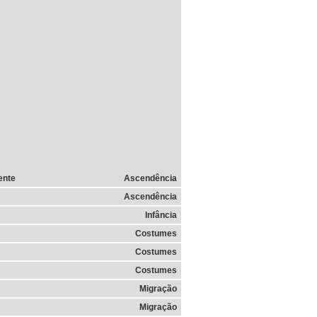
ente
Ascendência
Ascendência
Infância
Costumes
Costumes
Costumes
Migração
Migração