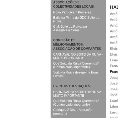
ASSOCIAÇÕES E
HA
COLECTIVIDADES LOCAIS
Novo Pároco em Pomares
Antó
Baile da Pinha do GDC Soito da
Antó
Ruiva
Antó
C.M. Soito da Ruiva em
Assembleia Geral
Antó
Antó
COMISSÃO DE
Antó
MELHORAMENTOS /
Elvi
ASSOCIAÇÃO DE COMPARTES
Elvi
CARNAVAL NO SOITO DA RUIVA -
MUITO IMPORTANTE
Fran
Que Soito da Ruiva Queremos?
Fran
(Comunicado importante)
Fran
Soito da Ruiva deseja-lhe Boas
Festas!
Joaq
José
EVENTOS / DESTAQUES
José
CARNAVAL NO SOITO DA RUIVA -
José
MUITO IMPORTANTE
Laur
Que Soito da Ruiva Queremos?
(Comunicado importante)
Libe
Colóquio 2 Dez. - Alteração
Lurd
programa