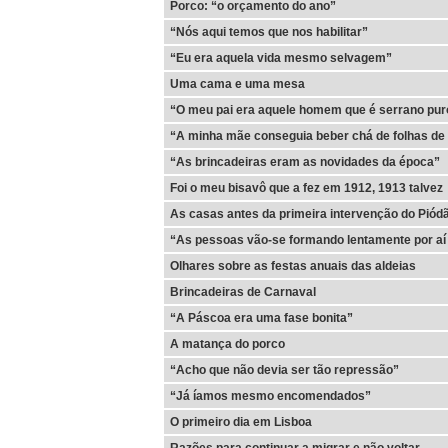
Porco: “o orçamento do ano”
“Nós aqui temos que nos habilitar”
“Eu era aquela vida mesmo selvagem”
Uma cama e uma mesa
“O meu pai era aquele homem que é serrano pur
“A minha mãe conseguia beber chá de folhas de 
“As brincadeiras eram as novidades da época”
Foi o meu bisavô que a fez em 1912, 1913 talvez
As casas antes da primeira intervenção do Piód
“As pessoas vão-se formando lentamente por aí 
Olhares sobre as festas anuais das aldeias
Brincadeiras de Carnaval
“A Páscoa era uma fase bonita”
A matança do porco
“Acho que não devia ser tão repressão”
“Já íamos mesmo encomendados”
O primeiro dia em Lisboa