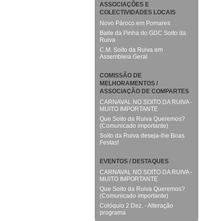
ASSOCIAÇÕES E
COLECTIVIDADES LOCAIS
Novo Pároco em Pomares
Baile da Pinha do GDC Soito da
Ruiva
C.M. Soito da Ruiva em
Assembleia Geral
COMISSÃO DE
MELHORAMENTOS /
ASSOCIAÇÃO DE COMPARTES
CARNAVAL NO SOITO DA RUIVA -
MUITO IMPORTANTE
Que Soito da Ruiva Queremos?
(Comunicado importante)
Soito da Ruiva deseja-lhe Boas
Festas!
EVENTOS / DESTAQUES
CARNAVAL NO SOITO DA RUIVA -
MUITO IMPORTANTE
Que Soito da Ruiva Queremos?
(Comunicado importante)
Colóquio 2 Dez. - Alteração
programa