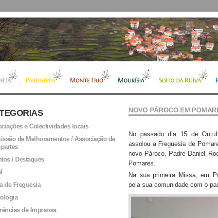
NOVO PÁROCO EM POMAR
TEGORIAS
ciações e Colectividades locais
No passado dia 15 de Outubr
ssão de Melhoramentos / Associação de
assolou a Freguesia de Pomares
partes
novo Pároco, Padre Daniel Rod
tos / Destaques
Pomares.
l
Na sua primeira Missa, em Po
a de Freguesia
pela sua comunidade com o pad
ologia
rências de Imprensa