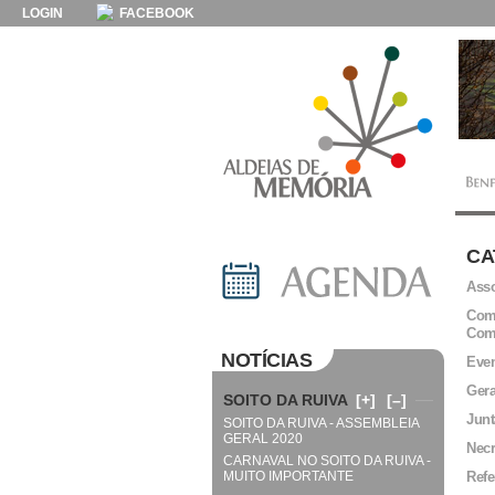
LOGIN
FACEBOOK
CA
Asso
Comi
Com
NOTÍCIAS
Even
Gera
SOITO DA RUIVA
[+]
[–]
Junt
SOITO DA RUIVA - ASSEMBLEIA
GERAL 2020
Necr
CARNAVAL NO SOITO DA RUIVA -
MUITO IMPORTANTE
Refe