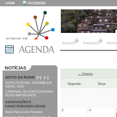
LOGIN
FACEBOOK
NOTÍCIAS
← Anterior
SOITO DA RUIVA
[+]
[–]
SOITO DA RUIVA - ASSEMBLEIA
Segunda
Terça
GERAL 2020
CARNAVAL NO SOITO DA RUIVA -
MUITO IMPORTANTE
ASSOCIAÇÕES E
COLECTIVIDADES LOCAIS
3
4
Novo Pároco em Pomares