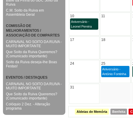
Baile da Pinha do GDC Soito da
Ruiva
C.M. Soito da Ruiva em
Assembleia Geral
10
11
Aniversário -
COMISSÃO DE
Leonel Pereira
MELHORAMENTOS /
ASSOCIAÇÃO DE COMPARTES
17
18
CARNAVAL NO SOITO DA RUIVA -
MUITO IMPORTANTE
Que Soito da Ruiva Queremos?
(Comunicado importante)
Soito da Ruiva deseja-lhe Boas
24
25
Festas!
Aniversário -
António Fontinha
EVENTOS / DESTAQUES
CARNAVAL NO SOITO DA RUIVA -
31
MUITO IMPORTANTE
Que Soito da Ruiva Queremos?
(Comunicado importante)
Colóquio 2 Dez. - Alteração
programa
Aldeias de Memória
Benfeita
C