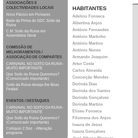
ASSOCIAÇÕES E
HABITANTES
COLECTIVIDADES LOCAIS
Novo Pároco em Pomares
Adelino Fonseca
Baile da Pinha do GDC Soito da
Albertina Anjos
Ruiva
António Fernandes
C.M. Soito da Ruiva em
Assembleia Geral
António Martinho
António Martins
COMISSÃO DE
António Nunes
MELHORAMENTOS /
Armando Joaquim
ASSOCIAÇÃO DE COMPARTES
Artur Costa
CARNAVAL NO SOITO DA RUIVA -
MUITO IMPORTANTE
Carlos Almeida
Que Soito da Ruiva Queremos?
Conceição Mendes
(Comunicado importante)
Dorinda Dias
Soito da Ruiva deseja-lhe Boas
Festas!
Dorinda dos Santos
Dorinda Gonçalves
EVENTOS / DESTAQUES
Dorinda Martins
CARNAVAL NO SOITO DA RUIVA -
Eliseu Fonseca
MUITO IMPORTANTE
Filomena dos Anjos
Que Soito da Ruiva Queremos?
(Comunicado importante)
Isaura de Jesus
Colóquio 2 Dez. - Alteração
Isaura Gonçalves
programa