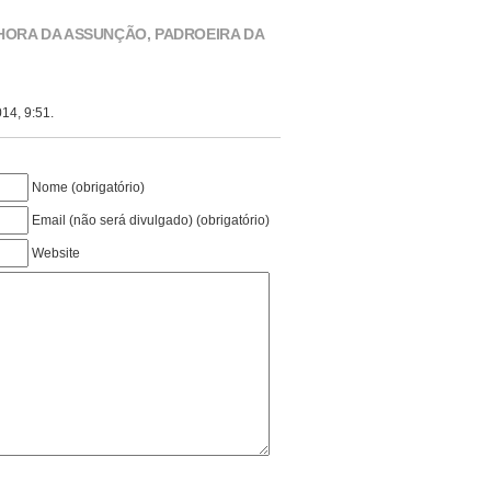
HORA DA ASSUNÇÃO, PADROEIRA DA
14, 9:51.
Nome (obrigatório)
Email (não será divulgado) (obrigatório)
Website