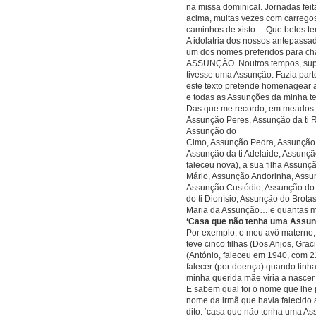
na missa dominical. Jornadas fei
acima, muitas vezes com carregos
caminhos de xisto… Que belos t
A idolatria dos nossos antepassa
um dos nomes preferidos para ch
ASSUNÇÃO. Noutros tempos, supo
tivesse uma Assunção. Fazia parte
este texto pretende homenagear 
e todas as Assunções da minha te
Das que me recordo, em meados 
Assunção Peres, Assunção da ti 
Assunção do
Cimo, Assunção Pedra, Assunção 
Assunção da ti Adelaide, Assunção
faleceu nova), a sua filha Assun
Mário, Assunção Andorinha, Assun
Assunção Custódio, Assunção do
do ti Dionísio, Assunção do Brotas
Maria da Assunção… e quantas 
‘Casa que não tenha uma Assu
Por exemplo, o meu avô materno,
teve cinco filhas (Dos Anjos, Gra
(António, faleceu em 1940, com 21
falecer (por doença) quando tinh
minha querida mãe viria a nascer
E sabem qual foi o nome que lh
nome da irmã que havia falecido 
dito: ‘casa que não tenha uma As