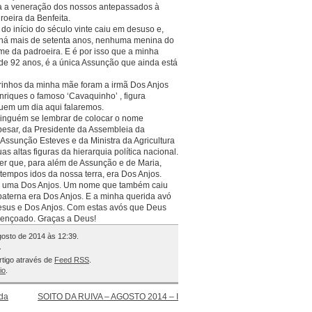
ia a veneração dos nossos antepassados à
oeira da Benfeita.
do início do século vinte caiu em desuso e,
 há mais de setenta anos, nenhuma menina do
me da padroeira. E é por isso que a minha
de 92 anos, é a única Assunção que ainda está
drinhos da minha mãe foram a irmã Dos Anjos
enriques o famoso ‘Cavaquinho’ , figura
quem um dia aqui falaremos.
 ninguém se lembrar de colocar o nome
esar, da Presidente da Assembleia da
ssunção Esteves e da Ministra da Agricultura
as altas figuras da hierarquia política nacional.
er que, para além de Assunção e de Maria,
empos idos da nossa terra, era Dos Anjos.
se uma Dos Anjos. Um nome que também caiu
aterna era Dos Anjos. E a minha querida avó
esus e Dos Anjos. Com estas avós que Deus
bençoado. Graças a Deus!
Agosto de 2014 às 12:39.
.
rtigo através de
Feed RSS
.
io
.
da
SOITO DA RUIVA – AGOSTO 2014 – I