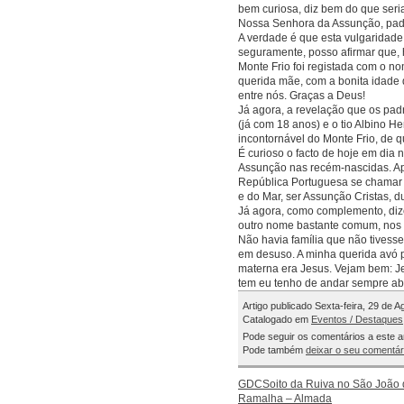
bem curiosa, diz bem do que ser
Nossa Senhora da Assunção, padr
A verdade é que esta vulgaridade 
seguramente, posso afirmar que,
Monte Frio foi registada com o no
querida mãe, com a bonita idade 
entre nós. Graças a Deus!
Já agora, a revelação que os pa
(já com 18 anos) e o tio Albino H
incontornável do Monte Frio, de 
É curioso o facto de hoje em dia
Assunção nas recém-nascidas. Ap
República Portuguesa se chamar A
e do Mar, ser Assunção Cristas, du
Já agora, como complemento, diz
outro nome bastante comum, nos t
Não havia família que não tives
em desuso. A minha querida avó p
materna era Jesus. Vejam bem: J
tem eu tenho de andar sempre a
Artigo publicado Sexta-feira, 29 de 
Catalogado em
Eventos / Destaques
Pode seguir os comentários a este a
Pode também
deixar o seu comentár
GDCSoito da Ruiva no São João 
Ramalha – Almada