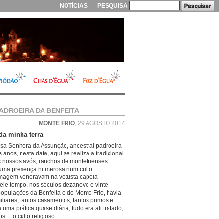
NOTÍCIAS
PESQUISA
ADROEIRA DA BENFEITA
MONTE FRIO
, 29 AGOSTO 2014
a minha terra
ssa Senhora da Assunção, ancestral padroeira
 anos, nesta data, aqui se realiza a tradicional
s nossos avós, ranchos de montefrienses
a uma presença numerosa num culto
 imagem veneravam na vetusta capela
uele tempo, nos séculos dezanove e vinte,
populações da Benfeita e do Monte Frio, havia
liares, tantos casamentos, tantos primos e
a uma prática quase diária, tudo era ali tratado,
os… o culto religioso