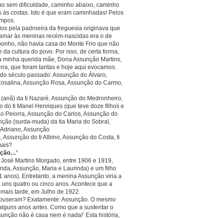
tas sem dificuldade, caminho abaixo, caminho
 às costas. Isto é que eram caminhadas! Pelos
empos.
dos pela padroeira da freguesia originava que
amar às meninas recém-nascidas era o de
nho, não havia casa do Monte Frio que não
 da cultura do povo. Por isso, de certa forma,
a minha querida mãe, Dona Assunção Martins,
rra, que foram tantas e hoje aqui evocamos.
do século passado: Assunção do Álvaro,
Rosalina, Assunção Rosa, Assunção do Carmo,
(anã) da ti Nazaré, Assunção do Medronheiro,
 do ti Manel Henriques (que teve doze filhos e
ção Peiorra, Assunção do Carlos, Assunção do
ção (surda-muda) da tia Maria do Sobral,
 Adriano, Assunção
, Assunção do ti Albino, Assunção do Costa, ti
mais?
nção…’
 José Martins Morgado, entre 1906 e 1919,
cinda, Assunção, Maria e Laurinda) e um filho
 anos). Entretanto, a menina Assunção viria a
a uns quatro ou cinco anos. Acontece que a
 mais tarde, em Julho de 1922.
e puseram? Exatamente: Assunção. O mesmo
alguns anos antes. Como que a sustentar o
sunção não é casa nem é nada!’ Esta história,