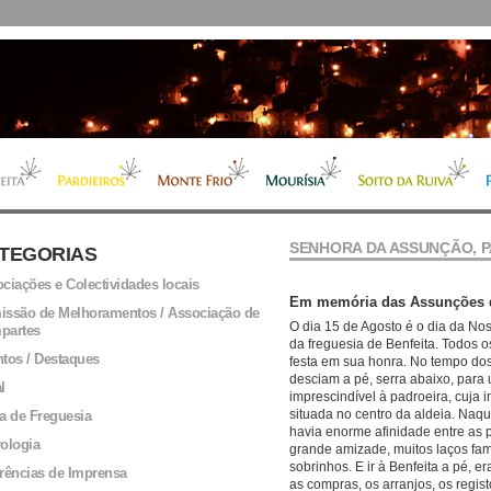
SENHORA DA ASSUNÇÃO, P
TEGORIAS
ciações e Colectividades locais
Em memória das Assunções d
ssão de Melhoramentos / Associação de
O dia 15 de Agosto é o dia da No
partes
da freguesia de Benfeita. Todos os
tos / Destaques
festa em sua honra. No tempo do
desciam a pé, serra abaixo, par
l
imprescindível à padroeira, cuja
situada no centro da aldeia. Naq
a de Freguesia
havia enorme afinidade entre as 
ologia
grande amizade, muitos laços fami
sobrinhos. E ir à Benfeita a pé, er
rências de Imprensa
as compras, os arranjos, os regist