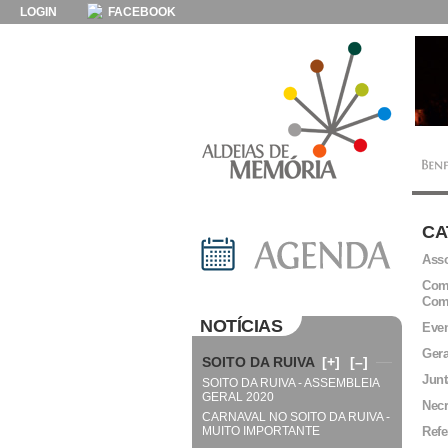
LOGIN
FACEBOOK
CA
Asso
Comi
Com
NOTÍCIAS
Even
Gera
SOITO DA RUIVA
[+]
[–]
Junt
SOITO DA RUIVA - ASSEMBLEIA
GERAL 2020
Necr
CARNAVAL NO SOITO DA RUIVA -
MUITO IMPORTANTE
Refe