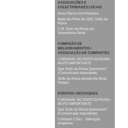
ASSOCIAÇÕES E
COLECTIVIDADES LOCAIS
Novo Pároco em Pomares
Baile da Pinha do GDC Soito da
Ruiva
C.M. Soito da Ruiva em
Assembleia Geral
COMISSÃO DE
MELHORAMENTOS /
ASSOCIAÇÃO DE COMPARTES
CARNAVAL NO SOITO DA RUIVA -
MUITO IMPORTANTE
Que Soito da Ruiva Queremos?
(Comunicado importante)
Soito da Ruiva deseja-lhe Boas
Festas!
EVENTOS / DESTAQUES
CARNAVAL NO SOITO DA RUIVA -
MUITO IMPORTANTE
Que Soito da Ruiva Queremos?
(Comunicado importante)
Colóquio 2 Dez. - Alteração
programa