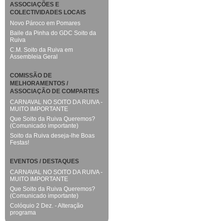
ASSOCIAÇÕES E
COLECTIVIDADES LOCAIS
Novo Pároco em Pomares
Baile da Pinha do GDC Soito da
Ruiva
C.M. Soito da Ruiva em
Assembleia Geral
COMISSÃO DE
MELHORAMENTOS /
ASSOCIAÇÃO DE COMPARTES
CARNAVAL NO SOITO DA RUIVA -
MUITO IMPORTANTE
Que Soito da Ruiva Queremos?
(Comunicado importante)
Soito da Ruiva deseja-lhe Boas
Festas!
EVENTOS / DESTAQUES
CARNAVAL NO SOITO DA RUIVA -
MUITO IMPORTANTE
Que Soito da Ruiva Queremos?
(Comunicado importante)
Colóquio 2 Dez. - Alteração
programa