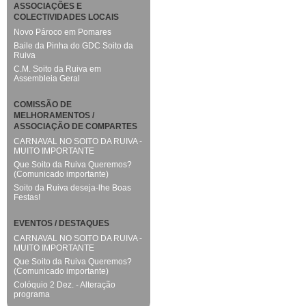
ASSOCIAÇÕES E
COLECTIVIDADES LOCAIS
Novo Pároco em Pomares
Baile da Pinha do GDC Soito da
Ruiva
C.M. Soito da Ruiva em
Assembleia Geral
COMISSÃO DE
MELHORAMENTOS /
ASSOCIAÇÃO DE COMPARTES
CARNAVAL NO SOITO DA RUIVA -
MUITO IMPORTANTE
Que Soito da Ruiva Queremos?
(Comunicado importante)
Soito da Ruiva deseja-lhe Boas
Festas!
EVENTOS / DESTAQUES
CARNAVAL NO SOITO DA RUIVA -
MUITO IMPORTANTE
Que Soito da Ruiva Queremos?
(Comunicado importante)
Colóquio 2 Dez. - Alteração
programa