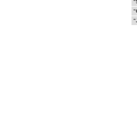
“
“
“