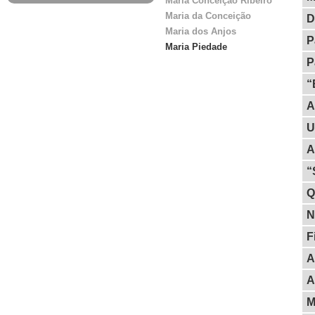
Maria Conceição Ribeiro
Maria da Conceição
D
Maria dos Anjos
P
Maria Piedade
P
“
A
U
A
“
Q
N
F
A
A
M