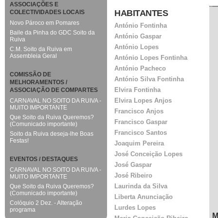
ASSOCIAÇÕES E
HABITANTES
COLECTIVIDADES LOCAIS
Novo Pároco em Pomares
António Fontinha
Baile da Pinha do GDC Soito da
António Gaspar
Ruiva
António Lopes
C.M. Soito da Ruiva em
Assembleia Geral
António Lopes Fontinha
António Pacheco
COMISSÃO DE
António Silva Fontinha
MELHORAMENTOS /
Elvira Fontinha
ASSOCIAÇÃO DE COMPARTES
Elvira Lopes Anjos
CARNAVAL NO SOITO DA RUIVA -
MUITO IMPORTANTE
Francisco Anjos
Que Soito da Ruiva Queremos?
Francisco Gaspar
(Comunicado importante)
Francisco Santos
Soito da Ruiva deseja-lhe Boas
Festas!
Joaquim Pereira
José Conceição Lopes
EVENTOS / DESTAQUES
José Gaspar
CARNAVAL NO SOITO DA RUIVA -
José Ribeiro
MUITO IMPORTANTE
Laurinda da Silva
Que Soito da Ruiva Queremos?
(Comunicado importante)
Liberta Anunciação
Colóquio 2 Dez. - Alteração
Lurdes Lopes
programa
M