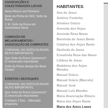
ASSOCIAÇÕES E
HABITANTES
COLECTIVIDADES LOCAIS
Novo Pároco em Pomares
Ana de Jesus
Baile da Pinha do GDC Soito da
António Fontinha
Ruiva
Arménio Grácio
C.M. Soito da Ruiva em
Assembleia Geral
Arminda dos Anjos
Arminda Rosa Neves
COMISSÃO DE
Benvinda de Jesus Bento
MELHORAMENTOS /
Cidalina dos Anjos Bento
ASSOCIAÇÃO DE COMPARTES
Deolinda de Jesus
CARNAVAL NO SOITO DA RUIVA -
MUITO IMPORTANTE
Ermelinda Rosa das Neves
Que Soito da Ruiva Queremos?
Libânia de Jesus
(Comunicado importante)
Madalena dos Anjos
Soito da Ruiva deseja-lhe Boas
Mendes
Festas!
Manuel Grácio
EVENTOS / DESTAQUES
Manuel Grácio (Marcelo)
CARNAVAL NO SOITO DA RUIVA -
Manuel José
MUITO IMPORTANTE
Manuel Luís Mendes
Que Soito da Ruiva Queremos?
(Comunicado importante)
Maria Anunciação Ribeiro
Colóquio 2 Dez. - Alteração
Maria dos Anjos Bento
programa
Maria dos Anjos Lopes