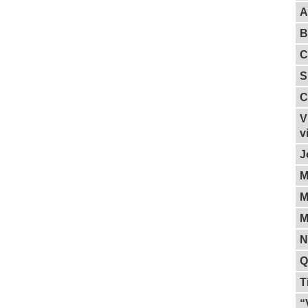
A
B
C
S
C
V
v
J
M
M
M
N
Q
T
“