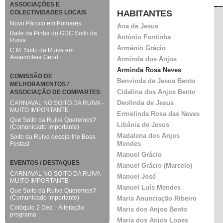
ASSOCIAÇÕES E
HABITANTES
COLECTIVIDADES LOCAIS
Novo Pároco em Pomares
Ana de Jesus
Baile da Pinha do GDC Soito da
António Fontinha
Ruiva
Arménio Grácio
C.M. Soito da Ruiva em
Assembleia Geral
Arminda dos Anjos
Arminda Rosa Neves
COMISSÃO DE
Benvinda de Jesus Bento
MELHORAMENTOS /
Cidalina dos Anjos Bento
ASSOCIAÇÃO DE COMPARTES
Deolinda de Jesus
CARNAVAL NO SOITO DA RUIVA -
MUITO IMPORTANTE
Ermelinda Rosa das Neves
Que Soito da Ruiva Queremos?
Libânia de Jesus
(Comunicado importante)
Madalena dos Anjos
Soito da Ruiva deseja-lhe Boas
Mendes
Festas!
Manuel Grácio
EVENTOS / DESTAQUES
Manuel Grácio (Marcelo)
CARNAVAL NO SOITO DA RUIVA -
Manuel José
MUITO IMPORTANTE
Manuel Luís Mendes
Que Soito da Ruiva Queremos?
(Comunicado importante)
Maria Anunciação Ribeiro
Colóquio 2 Dez. - Alteração
Maria dos Anjos Bento
programa
Maria dos Anjos Lopes