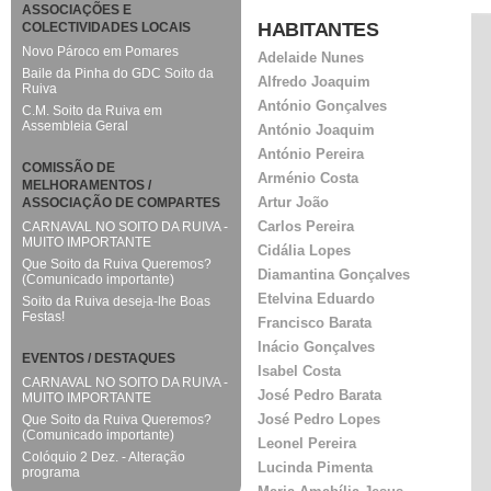
ASSOCIAÇÕES E
HABITANTES
COLECTIVIDADES LOCAIS
Novo Pároco em Pomares
Adelaide Nunes
Baile da Pinha do GDC Soito da
Alfredo Joaquim
Ruiva
António Gonçalves
C.M. Soito da Ruiva em
Assembleia Geral
António Joaquim
António Pereira
COMISSÃO DE
Arménio Costa
MELHORAMENTOS /
Artur João
ASSOCIAÇÃO DE COMPARTES
Carlos Pereira
CARNAVAL NO SOITO DA RUIVA -
MUITO IMPORTANTE
Cidália Lopes
Que Soito da Ruiva Queremos?
Diamantina Gonçalves
(Comunicado importante)
Etelvina Eduardo
Soito da Ruiva deseja-lhe Boas
Festas!
Francisco Barata
Inácio Gonçalves
EVENTOS / DESTAQUES
Isabel Costa
CARNAVAL NO SOITO DA RUIVA -
José Pedro Barata
MUITO IMPORTANTE
José Pedro Lopes
Que Soito da Ruiva Queremos?
(Comunicado importante)
Leonel Pereira
Colóquio 2 Dez. - Alteração
Lucinda Pimenta
programa