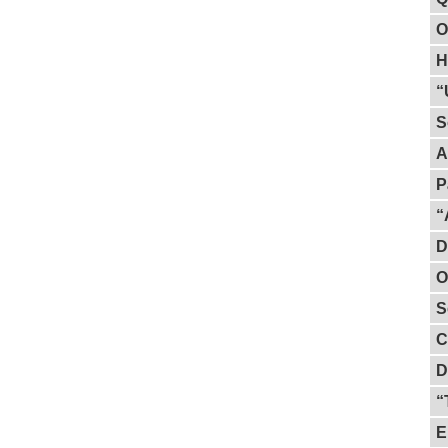
O
H
“
S
A
P
“
D
O
S
C
D
“
E