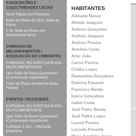
ASSOCIAÇÕES E
HABITANTES
COLECTIVIDADES LOCAIS
Novo Pároco em Pomares
Adelaide Nunes
Baile da Pinha do GDC Soito da
Alfredo Joaquim
Ruiva
António Gonçalves
C.M. Soito da Ruiva em
Assembleia Geral
António Joaquim
António Pereira
COMISSÃO DE
Arménio Costa
MELHORAMENTOS /
Artur João
ASSOCIAÇÃO DE COMPARTES
Carlos Pereira
CARNAVAL NO SOITO DA RUIVA -
MUITO IMPORTANTE
Cidália Lopes
Que Soito da Ruiva Queremos?
Diamantina Gonçalves
(Comunicado importante)
Etelvina Eduardo
Soito da Ruiva deseja-lhe Boas
Festas!
Francisco Barata
Inácio Gonçalves
EVENTOS / DESTAQUES
Isabel Costa
CARNAVAL NO SOITO DA RUIVA -
José Pedro Barata
MUITO IMPORTANTE
José Pedro Lopes
Que Soito da Ruiva Queremos?
(Comunicado importante)
Leonel Pereira
Colóquio 2 Dez. - Alteração
Lucinda Pimenta
programa