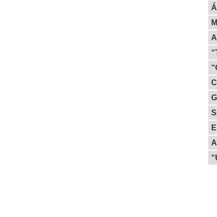
Á
M
A
“
“
C
G
S
E
A
“