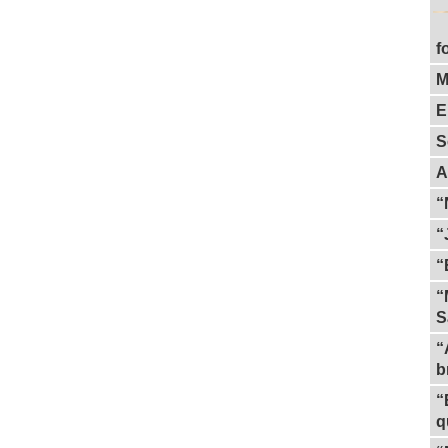
f
M
E
S
A
“
“
“
“
S
“
b
“
q