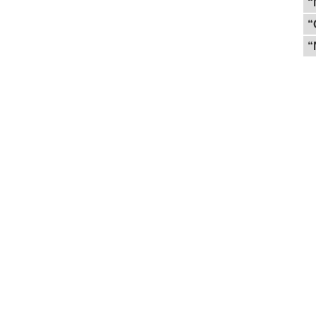
“
“
“