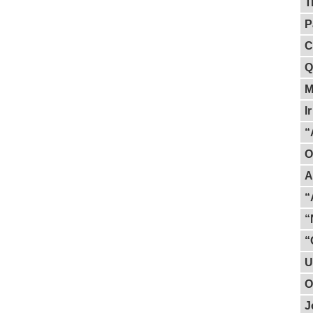
T
P
C
Q
M
I
“
O
A
“
“
“
U
O
J