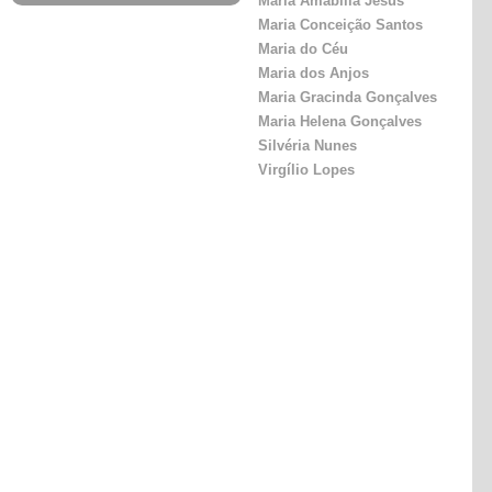
Maria Amabília Jesus
Maria Conceição Santos
Maria do Céu
Maria dos Anjos
Maria Gracinda Gonçalves
Maria Helena Gonçalves
Silvéria Nunes
Virgílio Lopes