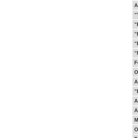
A
“
“
“
“
“
F
O
A
“
A
A
M
O