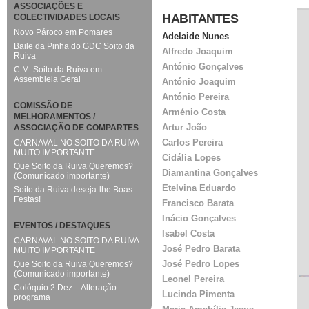
ASSOCIAÇÕES E
HABITANTES
COLECTIVIDADES LOCAIS
Novo Pároco em Pomares
Adelaide Nunes
Baile da Pinha do GDC Soito da
Alfredo Joaquim
Ruiva
António Gonçalves
C.M. Soito da Ruiva em
Assembleia Geral
António Joaquim
António Pereira
COMISSÃO DE
Arménio Costa
MELHORAMENTOS /
Artur João
ASSOCIAÇÃO DE COMPARTES
Carlos Pereira
CARNAVAL NO SOITO DA RUIVA -
MUITO IMPORTANTE
Cidália Lopes
Que Soito da Ruiva Queremos?
Diamantina Gonçalves
(Comunicado importante)
Etelvina Eduardo
Soito da Ruiva deseja-lhe Boas
Festas!
Francisco Barata
Inácio Gonçalves
EVENTOS / DESTAQUES
Isabel Costa
CARNAVAL NO SOITO DA RUIVA -
José Pedro Barata
MUITO IMPORTANTE
José Pedro Lopes
Que Soito da Ruiva Queremos?
(Comunicado importante)
Leonel Pereira
Colóquio 2 Dez. - Alteração
Lucinda Pimenta
programa