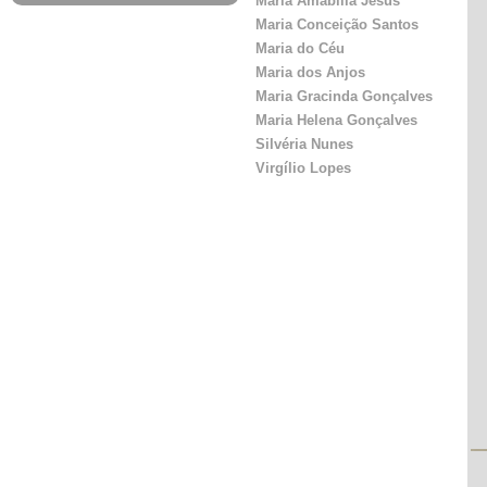
Maria Amabília Jesus
Maria Conceição Santos
Maria do Céu
Maria dos Anjos
Maria Gracinda Gonçalves
Maria Helena Gonçalves
Silvéria Nunes
Virgílio Lopes