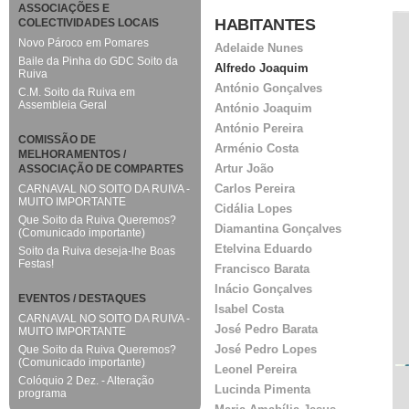
ASSOCIAÇÕES E
HABITANTES
COLECTIVIDADES LOCAIS
Novo Pároco em Pomares
Adelaide Nunes
Baile da Pinha do GDC Soito da
Alfredo Joaquim
Ruiva
António Gonçalves
C.M. Soito da Ruiva em
Assembleia Geral
António Joaquim
António Pereira
COMISSÃO DE
Arménio Costa
MELHORAMENTOS /
Artur João
ASSOCIAÇÃO DE COMPARTES
Carlos Pereira
CARNAVAL NO SOITO DA RUIVA -
MUITO IMPORTANTE
Cidália Lopes
Que Soito da Ruiva Queremos?
Diamantina Gonçalves
(Comunicado importante)
Etelvina Eduardo
Soito da Ruiva deseja-lhe Boas
Festas!
Francisco Barata
Inácio Gonçalves
EVENTOS / DESTAQUES
Isabel Costa
CARNAVAL NO SOITO DA RUIVA -
José Pedro Barata
MUITO IMPORTANTE
José Pedro Lopes
Que Soito da Ruiva Queremos?
(Comunicado importante)
Leonel Pereira
Colóquio 2 Dez. - Alteração
Lucinda Pimenta
programa