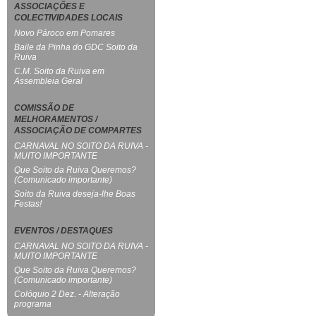
ASSOCIAÇÕES E
COLECTIVIDADES LOCAIS
Novo Pároco em Pomares
Baile da Pinha do GDC Soito da
Ruiva
C.M. Soito da Ruiva em
Assembleia Geral
COMISSÃO DE
MELHORAMENTOS /
ASSOCIAÇÃO DE COMPARTES
CARNAVAL NO SOITO DA RUIVA -
MUITO IMPORTANTE
Que Soito da Ruiva Queremos?
(Comunicado importante)
Soito da Ruiva deseja-lhe Boas
Festas!
EVENTOS / DESTAQUES
CARNAVAL NO SOITO DA RUIVA -
MUITO IMPORTANTE
Que Soito da Ruiva Queremos?
(Comunicado importante)
Colóquio 2 Dez. - Alteração
programa