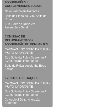
ASSOCIAÇÕES E
COLECTIVIDADES LOCAIS
Novo Pároco em Pomares
Baile da Pinha do GDC Soito da
Ruiva
C.M. Soito da Ruiva em
Assembleia Geral
COMISSÃO DE
MELHORAMENTOS /
ASSOCIAÇÃO DE COMPARTES
CARNAVAL NO SOITO DA RUIVA -
MUITO IMPORTANTE
Que Soito da Ruiva Queremos?
(Comunicado importante)
Soito da Ruiva deseja-lhe Boas
Festas!
EVENTOS / DESTAQUES
CARNAVAL NO SOITO DA RUIVA -
MUITO IMPORTANTE
Que Soito da Ruiva Queremos?
(Comunicado importante)
Colóquio 2 Dez. - Alteração
programa