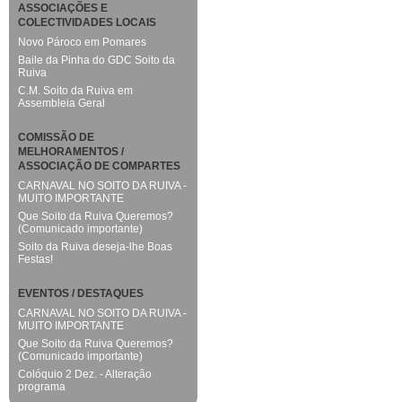
ASSOCIAÇÕES E
COLECTIVIDADES LOCAIS
Novo Pároco em Pomares
Baile da Pinha do GDC Soito da
Ruiva
C.M. Soito da Ruiva em
Assembleia Geral
COMISSÃO DE
MELHORAMENTOS /
ASSOCIAÇÃO DE COMPARTES
CARNAVAL NO SOITO DA RUIVA -
MUITO IMPORTANTE
Que Soito da Ruiva Queremos?
(Comunicado importante)
Soito da Ruiva deseja-lhe Boas
Festas!
EVENTOS / DESTAQUES
CARNAVAL NO SOITO DA RUIVA -
MUITO IMPORTANTE
Que Soito da Ruiva Queremos?
(Comunicado importante)
Colóquio 2 Dez. - Alteração
programa