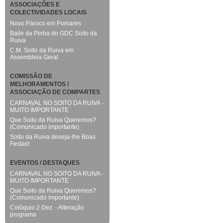
ASSOCIAÇÕES E
COLECTIVIDADES LOCAIS
Novo Pároco em Pomares
Baile da Pinha do GDC Soito da
Ruiva
C.M. Soito da Ruiva em
Assembleia Geral
COMISSÃO DE
MELHORAMENTOS /
ASSOCIAÇÃO DE COMPARTES
CARNAVAL NO SOITO DA RUIVA -
MUITO IMPORTANTE
Que Soito da Ruiva Queremos?
(Comunicado importante)
Soito da Ruiva deseja-lhe Boas
Festas!
EVENTOS / DESTAQUES
CARNAVAL NO SOITO DA RUIVA -
MUITO IMPORTANTE
Que Soito da Ruiva Queremos?
(Comunicado importante)
Colóquio 2 Dez. - Alteração
programa