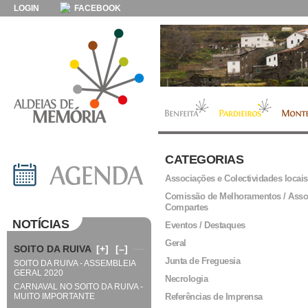
LOGIN
FACEBOOK
CATEGORIAS
Associações e Colectividades locais
Comissão de Melhoramentos / Asso
Compartes
NOTÍCIAS
Eventos / Destaques
Geral
SOITO DA RUIVA
[+]
[–]
Junta de Freguesia
SOITO DA RUIVA - ASSEMBLEIA
GERAL 2020
Necrologia
CARNAVAL NO SOITO DA RUIVA -
MUITO IMPORTANTE
Referências de Imprensa