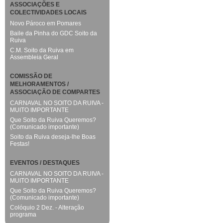
ASSOCIAÇÕES E
COLECTIVIDADES LOCAIS
Novo Pároco em Pomares
Baile da Pinha do GDC Soito da
Ruiva
C.M. Soito da Ruiva em
Assembleia Geral
COMISSÃO DE
MELHORAMENTOS /
ASSOCIAÇÃO DE COMPARTES
CARNAVAL NO SOITO DA RUIVA -
MUITO IMPORTANTE
Que Soito da Ruiva Queremos?
(Comunicado importante)
Soito da Ruiva deseja-lhe Boas
Festas!
EVENTOS / DESTAQUES
CARNAVAL NO SOITO DA RUIVA -
MUITO IMPORTANTE
Que Soito da Ruiva Queremos?
(Comunicado importante)
Colóquio 2 Dez. - Alteração
programa