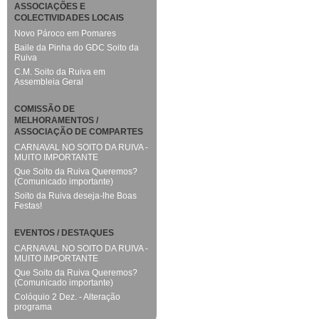
ASSOCIAÇÕES E
COLECTIVIDADES LOCAIS
Novo Pároco em Pomares
Baile da Pinha do GDC Soito da
Ruiva
C.M. Soito da Ruiva em
Assembleia Geral
COMISSÃO DE
MELHORAMENTOS /
ASSOCIAÇÃO DE COMPARTES
CARNAVAL NO SOITO DA RUIVA -
MUITO IMPORTANTE
Que Soito da Ruiva Queremos?
(Comunicado importante)
Soito da Ruiva deseja-lhe Boas
Festas!
EVENTOS / DESTAQUES
CARNAVAL NO SOITO DA RUIVA -
MUITO IMPORTANTE
Que Soito da Ruiva Queremos?
(Comunicado importante)
Colóquio 2 Dez. - Alteração
programa