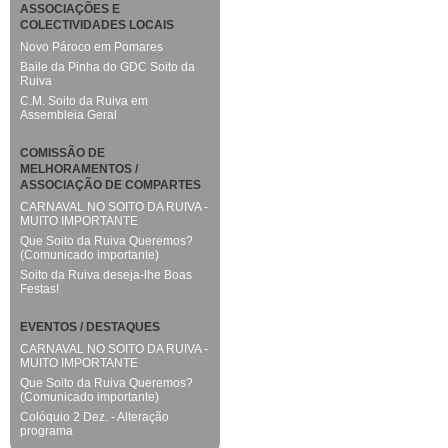
ASSOCIAÇÕES E
COLECTIVIDADES LOCAIS
Novo Pároco em Pomares
Baile da Pinha do GDC Soito da
Ruiva
C.M. Soito da Ruiva em
Assembleia Geral
COMISSÃO DE
MELHORAMENTOS /
ASSOCIAÇÃO DE COMPARTES
CARNAVAL NO SOITO DA RUIVA -
MUITO IMPORTANTE
Que Soito da Ruiva Queremos?
(Comunicado importante)
Soito da Ruiva deseja-lhe Boas
Festas!
EVENTOS / DESTAQUES
CARNAVAL NO SOITO DA RUIVA -
MUITO IMPORTANTE
Que Soito da Ruiva Queremos?
(Comunicado importante)
Colóquio 2 Dez. - Alteração
programa