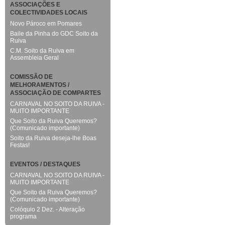
ASSOCIAÇÕES E
COLECTIVIDADES LOCAIS
Novo Pároco em Pomares
Baile da Pinha do GDC Soito da
Ruiva
C.M. Soito da Ruiva em
Assembleia Geral
COMISSÃO DE
MELHORAMENTOS /
ASSOCIAÇÃO DE COMPARTES
CARNAVAL NO SOITO DA RUIVA -
MUITO IMPORTANTE
Que Soito da Ruiva Queremos?
(Comunicado importante)
Soito da Ruiva deseja-lhe Boas
Festas!
EVENTOS / DESTAQUES
CARNAVAL NO SOITO DA RUIVA -
MUITO IMPORTANTE
Que Soito da Ruiva Queremos?
(Comunicado importante)
Colóquio 2 Dez. - Alteração
programa