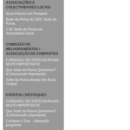
ASSOCIAÇÕES E
COLECTIVIDADES LOCAIS
Novo Pároco em Pomares
Baile da Pinha do GDC Soito da
Ruiva
C.M. Soito da Ruiva em
Assembleia Geral
COMISSÃO DE
MELHORAMENTOS /
ASSOCIAÇÃO DE COMPARTES
CARNAVAL NO SOITO DA RUIVA -
MUITO IMPORTANTE
Que Soito da Ruiva Queremos?
(Comunicado importante)
Soito da Ruiva deseja-lhe Boas
Festas!
EVENTOS / DESTAQUES
CARNAVAL NO SOITO DA RUIVA -
MUITO IMPORTANTE
Que Soito da Ruiva Queremos?
(Comunicado importante)
Colóquio 2 Dez. - Alteração
programa