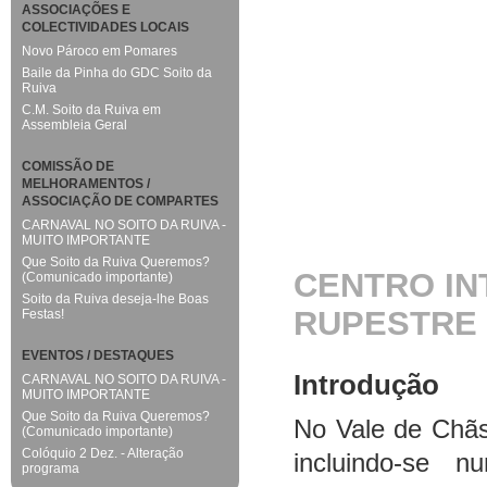
ASSOCIAÇÕES E
COLECTIVIDADES LOCAIS
Novo Pároco em Pomares
Baile da Pinha do GDC Soito da
Ruiva
C.M. Soito da Ruiva em
Assembleia Geral
COMISSÃO DE
MELHORAMENTOS /
ASSOCIAÇÃO DE COMPARTES
CARNAVAL NO SOITO DA RUIVA -
MUITO IMPORTANTE
Que Soito da Ruiva Queremos?
CENTRO IN
(Comunicado importante)
Soito da Ruiva deseja-lhe Boas
RUPESTRE
Festas!
EVENTOS / DESTAQUES
Introdução
CARNAVAL NO SOITO DA RUIVA -
MUITO IMPORTANTE
Que Soito da Ruiva Queremos?
No Vale de Chãs
(Comunicado importante)
Colóquio 2 Dez. - Alteração
incluindo-se 
programa