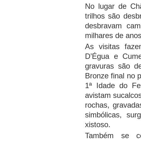
No lugar de Chã
trilhos são des
desbravam cami
milhares de anos
As visitas faz
D’Égua e Cumea
gravuras são de
Bronze final no 
1ª Idade do Fe
avistam sucalcos
rochas, gravada
simbólicas, su
xistoso.
Também se co