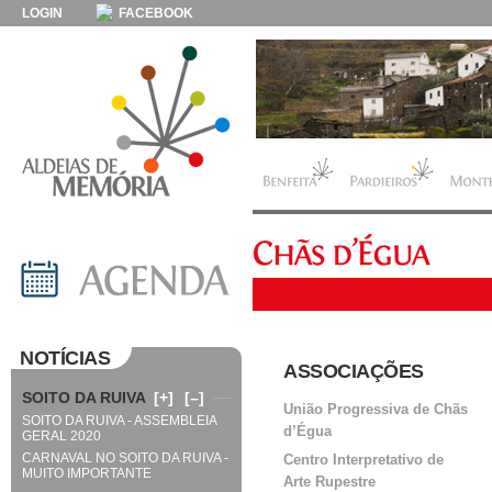
LOGIN
FACEBOOK
NOTÍCIAS
ASSOCIAÇÕES
SOITO DA RUIVA
[+]
[–]
União Progressiva de Chãs
SOITO DA RUIVA - ASSEMBLEIA
d’Égua
GERAL 2020
CARNAVAL NO SOITO DA RUIVA -
Centro Interpretativo de
MUITO IMPORTANTE
Arte Rupestre