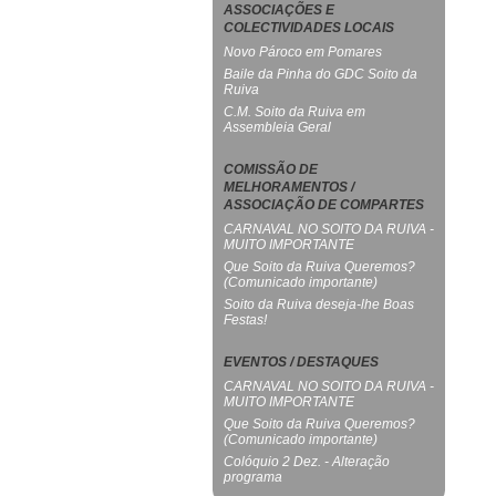
ASSOCIAÇÕES E
COLECTIVIDADES LOCAIS
Novo Pároco em Pomares
Baile da Pinha do GDC Soito da
Ruiva
C.M. Soito da Ruiva em
Assembleia Geral
COMISSÃO DE
MELHORAMENTOS /
ASSOCIAÇÃO DE COMPARTES
CARNAVAL NO SOITO DA RUIVA -
MUITO IMPORTANTE
Que Soito da Ruiva Queremos?
(Comunicado importante)
Soito da Ruiva deseja-lhe Boas
Festas!
EVENTOS / DESTAQUES
CARNAVAL NO SOITO DA RUIVA -
MUITO IMPORTANTE
Que Soito da Ruiva Queremos?
(Comunicado importante)
Colóquio 2 Dez. - Alteração
programa