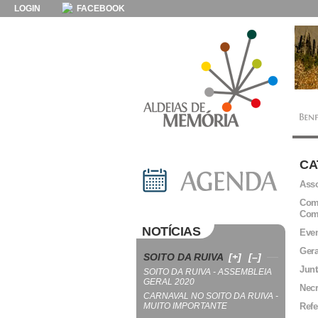
LOGIN
FACEBOOK
CA
Asso
Comi
Com
NOTÍCIAS
Even
Gera
SOITO DA RUIVA
[+]
[–]
Junt
SOITO DA RUIVA - ASSEMBLEIA
GERAL 2020
Necr
CARNAVAL NO SOITO DA RUIVA -
MUITO IMPORTANTE
Refe