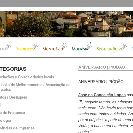
ANIVERSÁRIO | PIÓDÃO
TEGORIAS
ciações e Colectividades locais
ANIVERSÁRIO | PIÓDÃO
ssão de Melhoramentos / Associação de
partes
José da Conceição Lopes
nas
tos / Destaques
“E, naquele tempo, as criança
l
mais cedo. Não havia tanto tem
a de Freguesia
banho com tantos cuidados. As
por si próprias, a partir de uma
ologia
Verão, o banho era na ribeira.
rências de Imprensa
banho.”