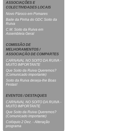
ASSOCIAÇÕES E
COLECTIVIDADES LOCAIS
Novo Pároco em Pomares
Baile da Pinha do GDC Soito da
Ruiva
C.M. Soito da Ruiva em
Assembleia Geral
COMISSÃO DE
MELHORAMENTOS /
ASSOCIAÇÃO DE COMPARTES
CARNAVAL NO SOITO DA RUIVA -
MUITO IMPORTANTE
Que Soito da Ruiva Queremos?
(Comunicado importante)
Soito da Ruiva deseja-lhe Boas
Festas!
EVENTOS / DESTAQUES
CARNAVAL NO SOITO DA RUIVA -
MUITO IMPORTANTE
Que Soito da Ruiva Queremos?
(Comunicado importante)
Colóquio 2 Dez. - Alteração
programa