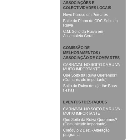
ASSOCIAÇÕES E
COLECTIVIDADES LOCAIS
Novo Pároco em Pomares
Baile da Pinha do GDC Soito da
Ruiva
C.M. Soito da Ruiva em
Assembleia Geral
COMISSÃO DE
MELHORAMENTOS /
ASSOCIAÇÃO DE COMPARTES
CARNAVAL NO SOITO DA RUIVA -
MUITO IMPORTANTE
Que Soito da Ruiva Queremos?
(Comunicado importante)
Soito da Ruiva deseja-lhe Boas
Festas!
EVENTOS / DESTAQUES
CARNAVAL NO SOITO DA RUIVA -
MUITO IMPORTANTE
Que Soito da Ruiva Queremos?
(Comunicado importante)
Colóquio 2 Dez. - Alteração
programa