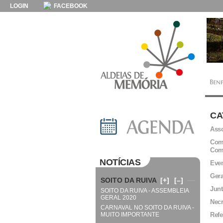
LOGIN
FACEBOOK
CA
Asso
Comi
Com
NOTÍCIAS
Even
Gera
SOITO DA RUIVA
[+]
[–]
Junt
SOITO DA RUIVA - ASSEMBLEIA
GERAL 2020
Necr
CARNAVAL NO SOITO DA RUIVA -
MUITO IMPORTANTE
Refe