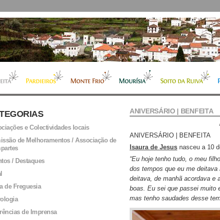
ANIVERSÁRIO | BENFEITA
TEGORIAS
ciações e Colectividades locais
ANIVERSÁRIO | BENFEITA
ssão de Melhoramentos / Associação de
Isaura de Jesus
nasceu a 10 d
partes
“Eu hoje tenho tudo, o meu fil
tos / Destaques
dos tempos que eu me deitava
l
deitava, de manhã acordava e
a de Freguesia
boas. Eu sei que passei muito e
mas tenho saudades desse tem
ologia
rências de Imprensa