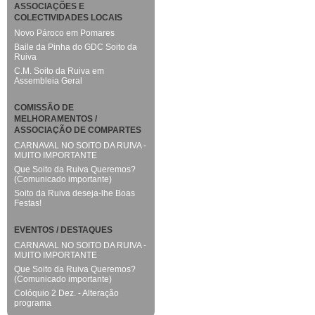
ASSOCIAÇÕES E
COLECTIVIDADES LOCAIS
Novo Pároco em Pomares
Baile da Pinha do GDC Soito da
Ruiva
C.M. Soito da Ruiva em
Assembleia Geral
COMISSÃO DE
MELHORAMENTOS /
ASSOCIAÇÃO DE COMPARTES
CARNAVAL NO SOITO DA RUIVA -
MUITO IMPORTANTE
Que Soito da Ruiva Queremos?
(Comunicado importante)
Soito da Ruiva deseja-lhe Boas
Festas!
EVENTOS / DESTAQUES
CARNAVAL NO SOITO DA RUIVA -
MUITO IMPORTANTE
Que Soito da Ruiva Queremos?
(Comunicado importante)
Colóquio 2 Dez. - Alteração
programa