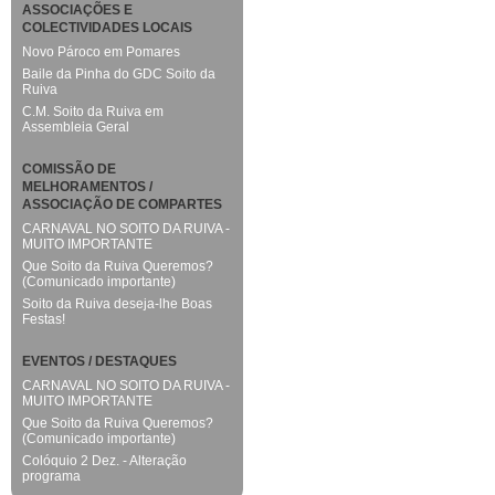
ASSOCIAÇÕES E
COLECTIVIDADES LOCAIS
Novo Pároco em Pomares
Baile da Pinha do GDC Soito da
Ruiva
C.M. Soito da Ruiva em
Assembleia Geral
COMISSÃO DE
MELHORAMENTOS /
ASSOCIAÇÃO DE COMPARTES
CARNAVAL NO SOITO DA RUIVA -
MUITO IMPORTANTE
Que Soito da Ruiva Queremos?
(Comunicado importante)
Soito da Ruiva deseja-lhe Boas
Festas!
EVENTOS / DESTAQUES
CARNAVAL NO SOITO DA RUIVA -
MUITO IMPORTANTE
Que Soito da Ruiva Queremos?
(Comunicado importante)
Colóquio 2 Dez. - Alteração
programa