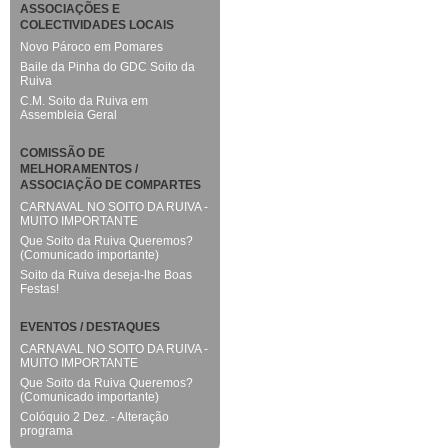
ASSOCIAÇÕES E
COLECTIVIDADES LOCAIS
Novo Pároco em Pomares
Baile da Pinha do GDC Soito da
Ruiva
C.M. Soito da Ruiva em
Assembleia Geral
COMISSÃO DE
MELHORAMENTOS /
ASSOCIAÇÃO DE COMPARTES
CARNAVAL NO SOITO DA RUIVA -
MUITO IMPORTANTE
Que Soito da Ruiva Queremos?
(Comunicado importante)
Soito da Ruiva deseja-lhe Boas
Festas!
EVENTOS / DESTAQUES
CARNAVAL NO SOITO DA RUIVA -
MUITO IMPORTANTE
Que Soito da Ruiva Queremos?
(Comunicado importante)
Colóquio 2 Dez. - Alteração
programa