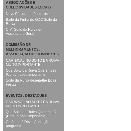
ASSOCIAÇÕES E
COLECTIVIDADES LOCAIS
Novo Pároco em Pomares
Baile da Pinha do GDC Soito da
Ruiva
C.M. Soito da Ruiva em
Assembleia Geral
COMISSÃO DE
MELHORAMENTOS /
ASSOCIAÇÃO DE COMPARTES
CARNAVAL NO SOITO DA RUIVA -
MUITO IMPORTANTE
Que Soito da Ruiva Queremos?
(Comunicado importante)
Soito da Ruiva deseja-lhe Boas
Festas!
EVENTOS / DESTAQUES
CARNAVAL NO SOITO DA RUIVA -
MUITO IMPORTANTE
Que Soito da Ruiva Queremos?
(Comunicado importante)
Colóquio 2 Dez. - Alteração
programa