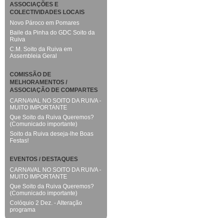
ASSOCIAÇÕES E
COLECTIVIDADES LOCAIS
Novo Pároco em Pomares
Baile da Pinha do GDC Soito da
Ruiva
C.M. Soito da Ruiva em
Assembleia Geral
COMISSÃO DE
MELHORAMENTOS /
ASSOCIAÇÃO DE COMPARTES
CARNAVAL NO SOITO DA RUIVA -
MUITO IMPORTANTE
Que Soito da Ruiva Queremos?
(Comunicado importante)
Soito da Ruiva deseja-lhe Boas
Festas!
EVENTOS / DESTAQUES
CARNAVAL NO SOITO DA RUIVA -
MUITO IMPORTANTE
Que Soito da Ruiva Queremos?
(Comunicado importante)
Colóquio 2 Dez. - Alteração
programa