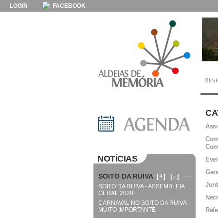
LOGIN
FACEBOOK
CA
Asso
Comi
Com
NOTÍCIAS
Even
Gera
SOITO DA RUIVA
[+]
[–]
Junt
SOITO DA RUIVA - ASSEMBLEIA
GERAL 2020
Necr
CARNAVAL NO SOITO DA RUIVA -
MUITO IMPORTANTE
Refe