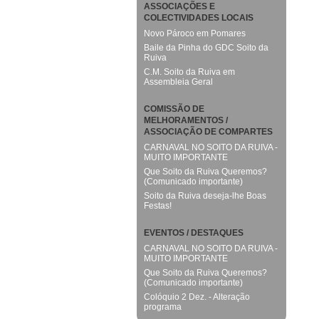
ASSOCIAÇÕES E
COLECTIVIDADES LOCAIS
Novo Pároco em Pomares
Baile da Pinha do GDC Soito da
Ruiva
C.M. Soito da Ruiva em
Assembleia Geral
COMISSÃO DE
MELHORAMENTOS /
ASSOCIAÇÃO DE COMPARTES
CARNAVAL NO SOITO DA RUIVA -
MUITO IMPORTANTE
Que Soito da Ruiva Queremos?
(Comunicado importante)
Soito da Ruiva deseja-lhe Boas
Festas!
EVENTOS / DESTAQUES
CARNAVAL NO SOITO DA RUIVA -
MUITO IMPORTANTE
Que Soito da Ruiva Queremos?
(Comunicado importante)
Colóquio 2 Dez. - Alteração
programa