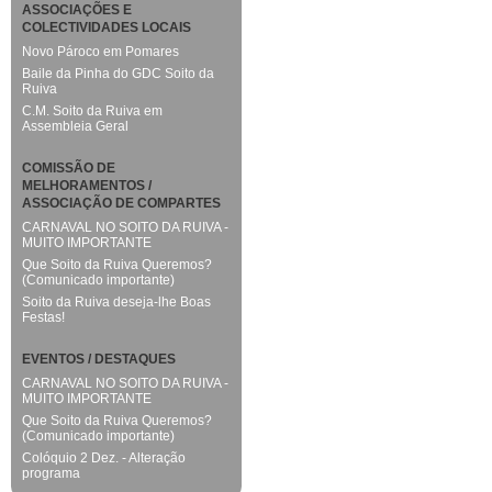
ASSOCIAÇÕES E
COLECTIVIDADES LOCAIS
Novo Pároco em Pomares
Baile da Pinha do GDC Soito da
Ruiva
C.M. Soito da Ruiva em
Assembleia Geral
COMISSÃO DE
MELHORAMENTOS /
ASSOCIAÇÃO DE COMPARTES
CARNAVAL NO SOITO DA RUIVA -
MUITO IMPORTANTE
Que Soito da Ruiva Queremos?
(Comunicado importante)
Soito da Ruiva deseja-lhe Boas
Festas!
EVENTOS / DESTAQUES
CARNAVAL NO SOITO DA RUIVA -
MUITO IMPORTANTE
Que Soito da Ruiva Queremos?
(Comunicado importante)
Colóquio 2 Dez. - Alteração
programa