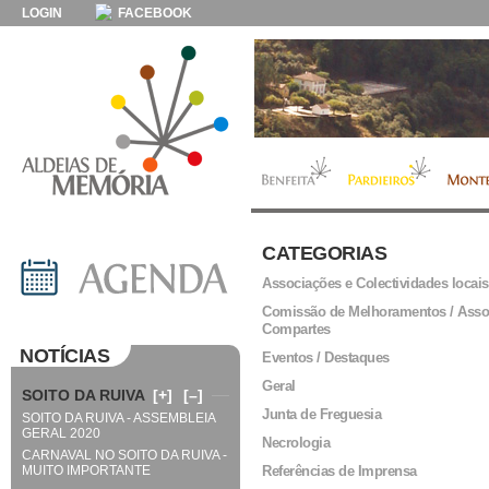
LOGIN
FACEBOOK
CATEGORIAS
Associações e Colectividades locais
Comissão de Melhoramentos / Asso
Compartes
NOTÍCIAS
Eventos / Destaques
Geral
SOITO DA RUIVA
[+]
[–]
Junta de Freguesia
SOITO DA RUIVA - ASSEMBLEIA
GERAL 2020
Necrologia
CARNAVAL NO SOITO DA RUIVA -
MUITO IMPORTANTE
Referências de Imprensa