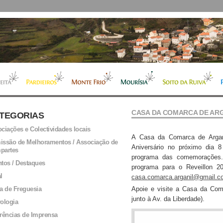
CASA DA COMARCA DE ARGA
TEGORIAS
ciações e Colectividades locais
A Casa da Comarca de Argan
ssão de Melhoramentos / Associação de
Aniversário no próximo dia 
partes
programa das comemorações.
tos / Destaques
programa para o Reveillon 2
l
casa.comarca.arganil@gmail.c
a de Freguesia
Apoie e visite a Casa da Com
junto à Av. da Liberdade).
ologia
rências de Imprensa