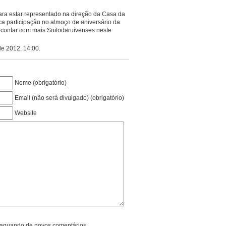
ara estar representado na direção da Casa da
ca participação no almoço de aniversário da
contar com mais Soitodaruivenses neste
e 2012, 14:00.
Nome (obrigatório)
Email (não será divulgado) (obrigatório)
Website
l aquando de novos comentários.