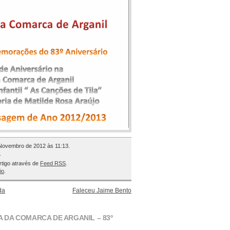
e Novembro de 2012 às 11:13.
.
rtigo através de
Feed RSS
.
io
.
da
Faleceu Jaime Bento
 DA COMARCA DE ARGANIL – 83º