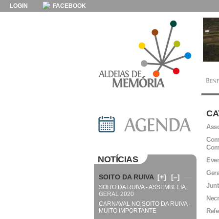
LOGIN
FACEBOOK
CA
Asso
Comi
Com
NOTÍCIAS
Even
Gera
SOITO DA RUIVA
[+]
[–]
Junt
SOITO DA RUIVA - ASSEMBLEIA
GERAL 2020
Necr
CARNAVAL NO SOITO DA RUIVA -
MUITO IMPORTANTE
Refe