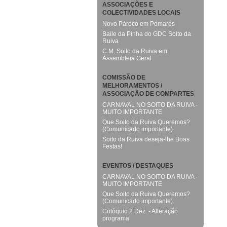
ASSOCIAÇÕES E
COLECTIVIDADES LOCAIS
Novo Pároco em Pomares
Baile da Pinha do GDC Soito da
Ruiva
C.M. Soito da Ruiva em
Assembleia Geral
COMISSÃO DE
MELHORAMENTOS /
ASSOCIAÇÃO DE COMPARTES
CARNAVAL NO SOITO DA RUIVA -
MUITO IMPORTANTE
Que Soito da Ruiva Queremos?
(Comunicado importante)
Soito da Ruiva deseja-lhe Boas
Festas!
EVENTOS / DESTAQUES
CARNAVAL NO SOITO DA RUIVA -
MUITO IMPORTANTE
Que Soito da Ruiva Queremos?
(Comunicado importante)
Colóquio 2 Dez. - Alteração
programa