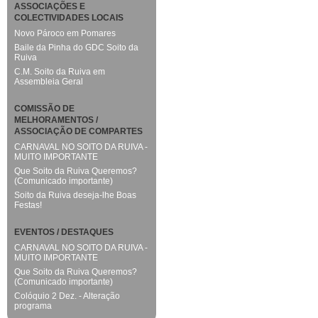
ASSOCIAÇÕES E
COLECTIVIDADES LOCAIS
Novo Pároco em Pomares
Baile da Pinha do GDC Soito da
Ruiva
C.M. Soito da Ruiva em
Assembleia Geral
COMISSÃO DE
MELHORAMENTOS /
ASSOCIAÇÃO DE COMPARTES
CARNAVAL NO SOITO DA RUIVA -
MUITO IMPORTANTE
Que Soito da Ruiva Queremos?
(Comunicado importante)
Soito da Ruiva deseja-lhe Boas
Festas!
EVENTOS / DESTAQUES
CARNAVAL NO SOITO DA RUIVA -
MUITO IMPORTANTE
Que Soito da Ruiva Queremos?
(Comunicado importante)
Colóquio 2 Dez. - Alteração
programa