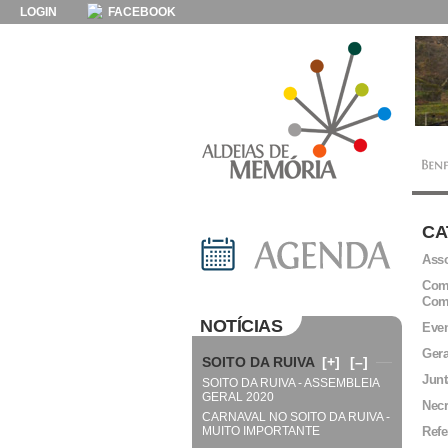
LOGIN
FACEBOOK
CA
Asso
Comi
Com
NOTÍCIAS
Even
Gera
SOITO DA RUIVA
[+]
[–]
Junt
SOITO DA RUIVA - ASSEMBLEIA
GERAL 2020
Necr
CARNAVAL NO SOITO DA RUIVA -
MUITO IMPORTANTE
Refe