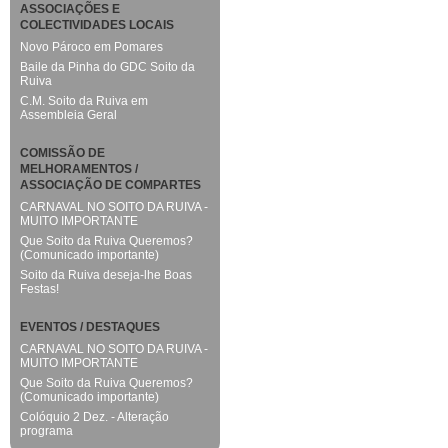
ASSOCIAÇÕES E
COLECTIVIDADES LOCAIS
Novo Pároco em Pomares
Baile da Pinha do GDC Soito da
Ruiva
C.M. Soito da Ruiva em
Assembleia Geral
COMISSÃO DE
MELHORAMENTOS /
ASSOCIAÇÃO DE COMPARTES
CARNAVAL NO SOITO DA RUIVA -
MUITO IMPORTANTE
Que Soito da Ruiva Queremos?
(Comunicado importante)
Soito da Ruiva deseja-lhe Boas
Festas!
EVENTOS / DESTAQUES
CARNAVAL NO SOITO DA RUIVA -
MUITO IMPORTANTE
Que Soito da Ruiva Queremos?
(Comunicado importante)
Colóquio 2 Dez. - Alteração
programa