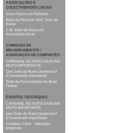
ASSOCIAÇÕES E
COLECTIVIDADES LOCAIS
Novo Pároco em Pomares
Baile da Pinha do GDC Soito da
Ruiva
C.M. Soito da Ruiva em
Assembleia Geral
COMISSÃO DE
MELHORAMENTOS /
ASSOCIAÇÃO DE COMPARTES
CARNAVAL NO SOITO DA RUIVA -
MUITO IMPORTANTE
Que Soito da Ruiva Queremos?
(Comunicado importante)
Soito da Ruiva deseja-lhe Boas
Festas!
EVENTOS / DESTAQUES
CARNAVAL NO SOITO DA RUIVA -
MUITO IMPORTANTE
Que Soito da Ruiva Queremos?
(Comunicado importante)
Colóquio 2 Dez. - Alteração
programa