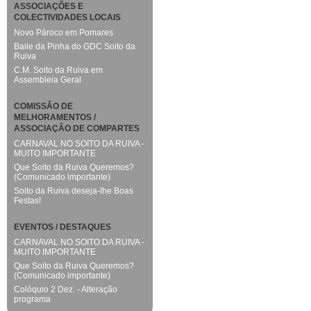
ASSOCIAÇÕES E
COLECTIVIDADES LOCAIS
Novo Pároco em Pomares
Baile da Pinha do GDC Soito da
Ruiva
C.M. Soito da Ruiva em
Assembleia Geral
COMISSÃO DE
MELHORAMENTOS /
ASSOCIAÇÃO DE COMPARTES
CARNAVAL NO SOITO DA RUIVA -
MUITO IMPORTANTE
Que Soito da Ruiva Queremos?
(Comunicado importante)
Soito da Ruiva deseja-lhe Boas
Festas!
EVENTOS / DESTAQUES
CARNAVAL NO SOITO DA RUIVA -
MUITO IMPORTANTE
Que Soito da Ruiva Queremos?
(Comunicado importante)
Colóquio 2 Dez. - Alteração
programa