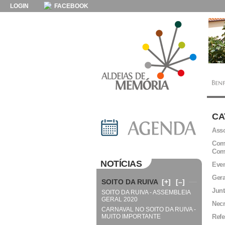
LOGIN
FACEBOOK
CA
Asso
Comi
Com
NOTÍCIAS
Even
Gera
SOITO DA RUIVA
[+]
[–]
Junt
SOITO DA RUIVA - ASSEMBLEIA
GERAL 2020
Necr
CARNAVAL NO SOITO DA RUIVA -
MUITO IMPORTANTE
Refe