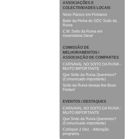
ASSOCIAÇÕES E
COLECTIVIDADES LOCAIS
Novo Pároco em Pomares
Baile da Pinha do GDC Soito da
Ruiva
C.M. Soito da Ruiva em
Assembleia Geral
COMISSÃO DE
MELHORAMENTOS /
ASSOCIAÇÃO DE COMPARTES
CARNAVAL NO SOITO DA RUIVA -
MUITO IMPORTANTE
Que Soito da Ruiva Queremos?
(Comunicado importante)
Soito da Ruiva deseja-lhe Boas
Festas!
EVENTOS / DESTAQUES
CARNAVAL NO SOITO DA RUIVA -
MUITO IMPORTANTE
Que Soito da Ruiva Queremos?
(Comunicado importante)
Colóquio 2 Dez. - Alteração
programa