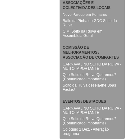
ASSOCIAÇÕES E
COLECTIVIDADES LOCAIS
Novo Pároco em Pomares
Baile da Pinha do GDC Soito da
Ruiva
C.M. Soito da Ruiva em
Assembleia Geral
COMISSÃO DE
MELHORAMENTOS /
ASSOCIAÇÃO DE COMPARTES
CARNAVAL NO SOITO DA RUIVA -
MUITO IMPORTANTE
Que Soito da Ruiva Queremos?
(Comunicado importante)
Soito da Ruiva deseja-lhe Boas
Festas!
EVENTOS / DESTAQUES
CARNAVAL NO SOITO DA RUIVA -
MUITO IMPORTANTE
Que Soito da Ruiva Queremos?
(Comunicado importante)
Colóquio 2 Dez. - Alteração
programa