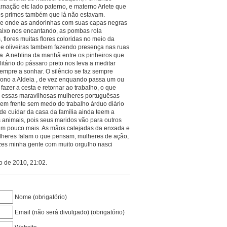
nação etc lado paterno, e materno Arlete que
os primos também que lá não estavam.
ce onde as andorinhas com suas capas negras
ixo nos encantando, as pombas rola
flores muitas flores coloridas no meio da
o e oliveiras tambem fazendo presença nas ruas
ça. A neblina da manhã entre os pinheiros que
itário do pássaro preto nos leva a meditar
sempre a sonhar. O silêncio se faz sempre
ono a Aldeia , de vez enquando passa um ou
 fazer a cesta e retornar ao trabalho, o que
 essas maravilhosas mulheres portuguêsas
 em frente sem medo do trabalho árduo diário
e cuidar da casa da família ainda teem a
s animais, pois seus maridos vão para outros
um pouco mais. As mãos calejadas da enxada e
ulheres falam o que pensam, mulheres de ação,
ízes minha gente com muito orgulho nasci
o de 2010, 21:02.
Nome (obrigatório)
Email (não será divulgado) (obrigatório)