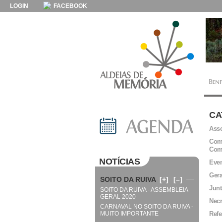
LOGIN
FACEBOOK
CA
Asso
Comi
Com
NOTÍCIAS
Even
Gera
SOITO DA RUIVA
[+]
[–]
Junt
SOITO DA RUIVA - ASSEMBLEIA
GERAL 2020
Necr
CARNAVAL NO SOITO DA RUIVA -
MUITO IMPORTANTE
Refe