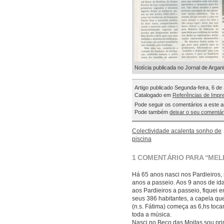
Notícia publicada no Jornal de Argan
Artigo publicado Segunda-feira, 6 d
Catalogado em
Referências de Impr
Pode seguir os comentários a este a
Pode também
deixar o seu comentár
Colectividade acalenta sonho de
piscina
1 COMENTÁRIO PARA “ME
Há 65 anos nasci nos Pardieiros, 
anos a passeio. Aos 9 anos de ida
aos Pardieiros a passeio, fiquei 
seus 386 habitantes, a capela que
(n.s. Fátima) começa as 6,hs toc
toda a música.
Nasci no Beco das Moitas sou pr