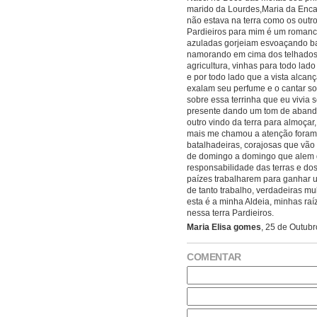
marido da Lourdes,Maria da Encar
não estava na terra como os outr
Pardieiros para mim é um roman
azuladas gorjeiam esvoaçando ba
namorando em cima dos telhados, 
agricultura, vinhas para todo lad
e por todo lado que a vista alcan
exalam seu perfume e o cantar sol
sobre essa terrinha que eu vivia 
presente dando um tom de aband
outro vindo da terra para almoçar,
mais me chamou a atenção foram
batalhadeiras, corajosas que vão
de domingo a domingo que alem d
responsabilidade das terras e do
paízes trabalharem para ganhar 
de tanto trabalho, verdadeiras m
esta é a minha Aldeia, minhas ra
nessa terra Pardieiros.
Maria Elisa gomes
, 25 de Outubr
COMENTAR