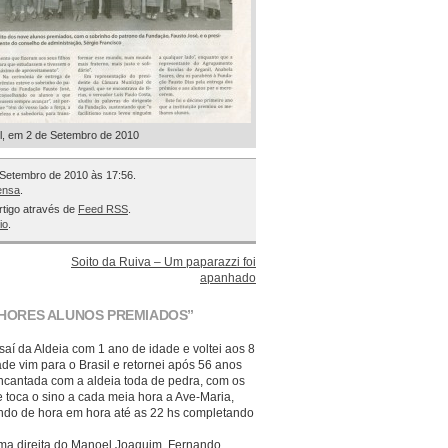
il, em 2 de Setembro de 2010
e Setembro de 2010 às 17:56.
ensa
.
rtigo através de
Feed RSS
.
io
.
Soito da Ruiva – Um paparazzi foi
apanhado
LHORES ALUNOS PREMIADOS”
saí da Aldeia com 1 ano de idade e voltei aos 8
de vim para o Brasil e retornei após 56 anos
encantada com a aldeia toda de pedra, com os
 toca o sino a cada meia hora a Ave-Maria,
ando de hora em hora até as 22 hs completando
ima direita do Manoel Joaquim, Fernando