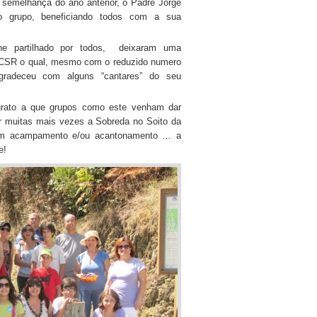
 semelhança do ano anterior, o Padre Jorge
o grupo, beneficiando todos com a sua
he partilhado por todos, deixaram uma
CSR o qual, mesmo com o reduzido numero
gradeceu com alguns “cantares” do seu
grato a que grupos como este venham dar
er muitas mais vezes a Sobreda no Soito da
m acampamento e/ou acantonamento … a
e!