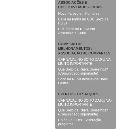
ASSOCIAÇÕES E
COLECTIVIDADES LOCAIS
Novo Pároco em Pomares
Baile da Pinha do GDC Soito da
Ruiva
C.M. Soito da Ruiva em
Assembleia Geral
COMISSÃO DE
MELHORAMENTOS /
ASSOCIAÇÃO DE COMPARTES
CARNAVAL NO SOITO DA RUIVA -
MUITO IMPORTANTE
Que Soito da Ruiva Queremos?
(Comunicado importante)
Soito da Ruiva deseja-lhe Boas
Festas!
EVENTOS / DESTAQUES
CARNAVAL NO SOITO DA RUIVA -
MUITO IMPORTANTE
Que Soito da Ruiva Queremos?
(Comunicado importante)
Colóquio 2 Dez. - Alteração
programa