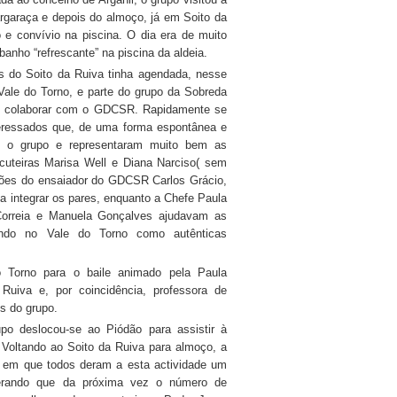
garaça e depois do almoço, já em Soito da
 e convívio na piscina. O dia era de muito
anho “refrescante” na piscina da aldeia.
 do Soito da Ruiva tinha agendada, nesse
ale do Torno, e parte do grupo da Sobreda
m colaborar com o GDCSR. Rapidamente se
teressados que, de uma forma espontânea e
am o grupo e representaram muito bem as
cuteiras Marisa Well e Diana Narciso( sem
ções do ensaiador do GDCSR Carlos Grácio,
a integrar os pares, enquanto a Chefe Paula
orreia e Manuela Gonçalves ajudavam as
lando no Vale do Torno como autênticas
o Torno para o baile animado pela Paula
uiva e, por coincidência, professora de
s do grupo.
o deslocou-se ao Piódão para assistir à
. Voltando ao Soito da Ruiva para almoço, a
ha, em que todos deram a esta actividade um
perando que da próxima vez o número de