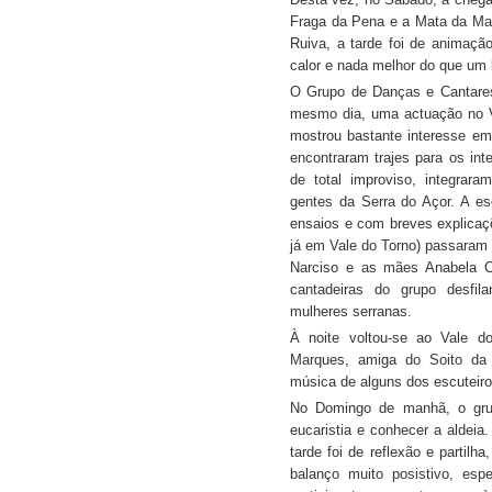
Fraga da Pena e a Mata da Mar
Ruiva, a tarde foi de animação
calor e nada melhor do que um b
O Grupo de Danças e Cantares
mesmo dia, uma actuação no V
mostrou bastante interesse e
encontraram trajes para os in
de total improviso, integrar
gentes da Serra do Açor. A es
ensaios e com breves explica
já em Vale do Torno) passaram 
Narciso e as mães Anabela C
cantadeiras do grupo desfi
mulheres serranas.
À noite voltou-se ao Vale d
Marques, amiga do Soito da R
música de alguns dos escuteiro
No Domingo de manhã, o grup
eucaristia e conhecer a aldeia
tarde foi de reflexão e partil
balanço muito posistivo, es