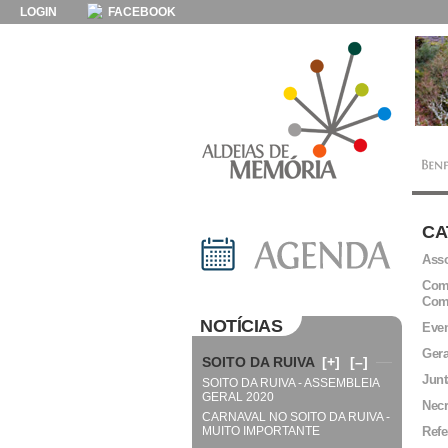
LOGIN
FACEBOOK
CA
Asso
Comi
Com
NOTÍCIAS
Even
Gera
SOITO DA RUIVA
[+]
[–]
Junt
SOITO DA RUIVA - ASSEMBLEIA
GERAL 2020
Necr
CARNAVAL NO SOITO DA RUIVA -
MUITO IMPORTANTE
Refe