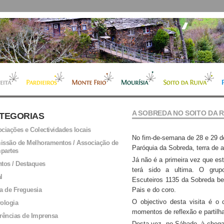
A SOBREDA NO SOITO DA R
TEGORIAS
ciações e Colectividades locais
No fim-de-semana de 28 e 29 de
ssão de Melhoramentos / Associação de
Paróquia da Sobreda, terra de 
partes
Já não é a primeira vez que este
tos / Destaques
terá sido a ultima. O grup
l
Escuteiros 1135 da Sobreda b
a de Freguesia
Pais e do coro.
O objectivo desta visita é o
ologia
momentos de reflexão e partilh
rências de Imprensa
Desta vez, no Sábado, à chegad