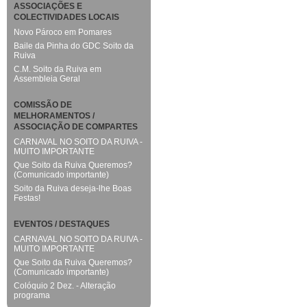
ASSOCIAÇÕES E
COLECTIVIDADES LOCAIS
Novo Pároco em Pomares
Baile da Pinha do GDC Soito da
Ruiva
C.M. Soito da Ruiva em
Assembleia Geral
COMISSÃO DE
MELHORAMENTOS /
ASSOCIAÇÃO DE COMPARTES
CARNAVAL NO SOITO DA RUIVA -
MUITO IMPORTANTE
Que Soito da Ruiva Queremos?
(Comunicado importante)
Soito da Ruiva deseja-lhe Boas
Festas!
EVENTOS / DESTAQUES
CARNAVAL NO SOITO DA RUIVA -
MUITO IMPORTANTE
Que Soito da Ruiva Queremos?
(Comunicado importante)
Colóquio 2 Dez. - Alteração
programa