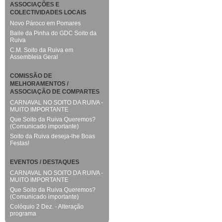
ASSOCIAÇÕES E
COLECTIVIDADES LOCAIS
Novo Pároco em Pomares
Baile da Pinha do GDC Soito da
Ruiva
C.M. Soito da Ruiva em
Assembleia Geral
COMISSÃO DE
MELHORAMENTOS /
ASSOCIAÇÃO DE COMPARTES
CARNAVAL NO SOITO DA RUIVA -
MUITO IMPORTANTE
Que Soito da Ruiva Queremos?
(Comunicado importante)
Soito da Ruiva deseja-lhe Boas
Festas!
EVENTOS / DESTAQUES
CARNAVAL NO SOITO DA RUIVA -
MUITO IMPORTANTE
Que Soito da Ruiva Queremos?
(Comunicado importante)
Colóquio 2 Dez. - Alteração
programa