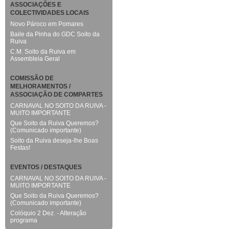
ASSOCIAÇÕES E
COLECTIVIDADES LOCAIS
Novo Pároco em Pomares
Baile da Pinha do GDC Soito da
Ruiva
C.M. Soito da Ruiva em
Assembleia Geral
COMISSÃO DE
MELHORAMENTOS /
ASSOCIAÇÃO DE COMPARTES
CARNAVAL NO SOITO DA RUIVA -
MUITO IMPORTANTE
Que Soito da Ruiva Queremos?
(Comunicado importante)
Soito da Ruiva deseja-lhe Boas
Festas!
EVENTOS / DESTAQUES
CARNAVAL NO SOITO DA RUIVA -
MUITO IMPORTANTE
Que Soito da Ruiva Queremos?
(Comunicado importante)
Colóquio 2 Dez. - Alteração
programa