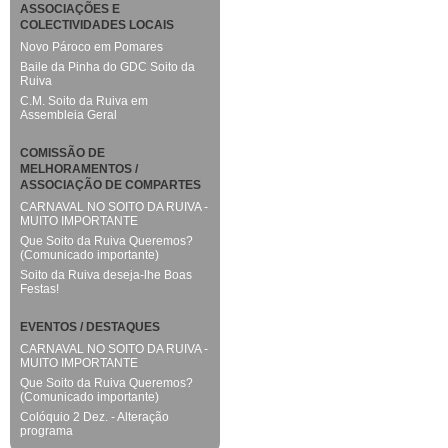
ASSOCIAÇÕES E
COLECTIVIDADES LOCAIS
Novo Pároco em Pomares
Baile da Pinha do GDC Soito da
Ruiva
C.M. Soito da Ruiva em
Assembleia Geral
COMISSÃO DE
MELHORAMENTOS /
ASSOCIAÇÃO DE COMPARTES
CARNAVAL NO SOITO DA RUIVA -
MUITO IMPORTANTE
Que Soito da Ruiva Queremos?
(Comunicado importante)
Soito da Ruiva deseja-lhe Boas
Festas!
EVENTOS / DESTAQUES
CARNAVAL NO SOITO DA RUIVA -
MUITO IMPORTANTE
Que Soito da Ruiva Queremos?
(Comunicado importante)
Colóquio 2 Dez. - Alteração
programa