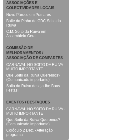
ASSOCIAÇÕES E
COLECTIVIDADES LOCAIS
Novo Pároco em Pomares
Baile da Pinha do GDC Soito da
Ruiva
C.M. Soito da Ruiva em
Assembleia Geral
COMISSÃO DE
MELHORAMENTOS /
ASSOCIAÇÃO DE COMPARTES
CARNAVAL NO SOITO DA RUIVA -
MUITO IMPORTANTE
Que Soito da Ruiva Queremos?
(Comunicado importante)
Soito da Ruiva deseja-lhe Boas
Festas!
EVENTOS / DESTAQUES
CARNAVAL NO SOITO DA RUIVA -
MUITO IMPORTANTE
Que Soito da Ruiva Queremos?
(Comunicado importante)
Colóquio 2 Dez. - Alteração
programa