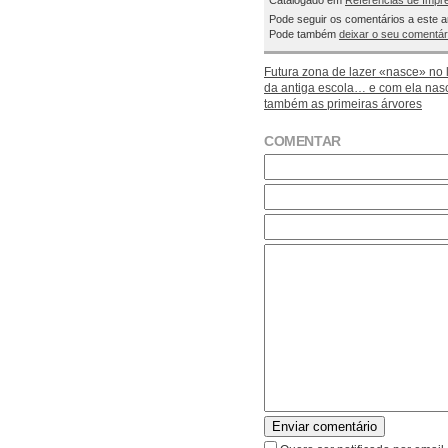
Catalogado em
Referências de Impr
Pode seguir os comentários a este a
Pode também
deixar o seu comentár
Futura zona de lazer «nasce» no 
da antiga escola… e com ela na
também as primeiras árvores
COMENTAR
Enviar comentário