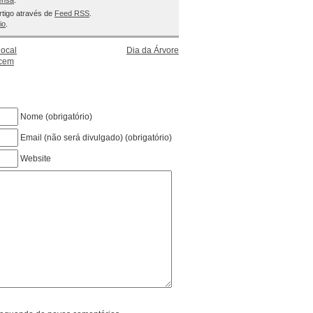
ensa
.
rtigo através de
Feed RSS
.
io
.
local
Dia da Árvore
scem
Nome (obrigatório)
Email (não será divulgado) (obrigatório)
Website