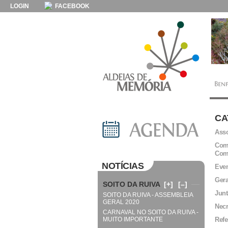
LOGIN
FACEBOOK
CA
Asso
Comi
Com
NOTÍCIAS
Even
Gera
SOITO DA RUIVA
[+]
[–]
Junt
SOITO DA RUIVA - ASSEMBLEIA
GERAL 2020
Necr
CARNAVAL NO SOITO DA RUIVA -
MUITO IMPORTANTE
Refe