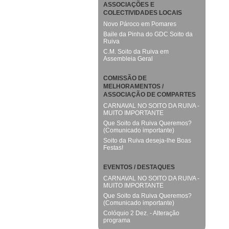
ASSOCIAÇÕES E
COLECTIVIDADES LOCAIS
Novo Pároco em Pomares
Baile da Pinha do GDC Soito da
Ruiva
C.M. Soito da Ruiva em
Assembleia Geral
COMISSÃO DE
MELHORAMENTOS /
ASSOCIAÇÃO DE COMPARTES
CARNAVAL NO SOITO DA RUIVA -
MUITO IMPORTANTE
Que Soito da Ruiva Queremos?
(Comunicado importante)
Soito da Ruiva deseja-lhe Boas
Festas!
EVENTOS / DESTAQUES
CARNAVAL NO SOITO DA RUIVA -
MUITO IMPORTANTE
Que Soito da Ruiva Queremos?
(Comunicado importante)
Colóquio 2 Dez. - Alteração
programa