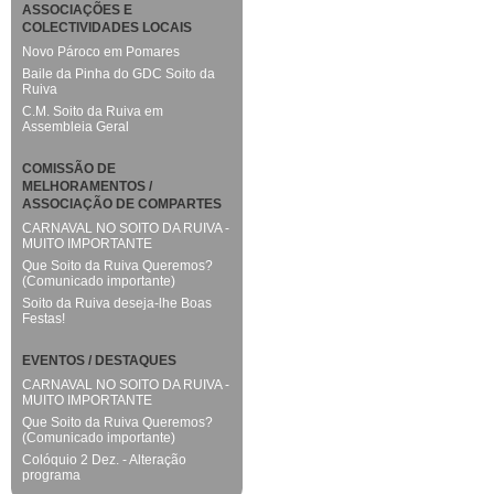
ASSOCIAÇÕES E
COLECTIVIDADES LOCAIS
Novo Pároco em Pomares
Baile da Pinha do GDC Soito da
Ruiva
C.M. Soito da Ruiva em
Assembleia Geral
COMISSÃO DE
MELHORAMENTOS /
ASSOCIAÇÃO DE COMPARTES
CARNAVAL NO SOITO DA RUIVA -
MUITO IMPORTANTE
Que Soito da Ruiva Queremos?
(Comunicado importante)
Soito da Ruiva deseja-lhe Boas
Festas!
EVENTOS / DESTAQUES
CARNAVAL NO SOITO DA RUIVA -
MUITO IMPORTANTE
Que Soito da Ruiva Queremos?
(Comunicado importante)
Colóquio 2 Dez. - Alteração
programa