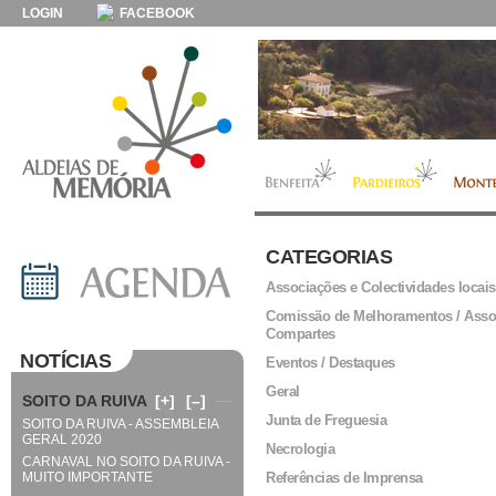
LOGIN
FACEBOOK
CATEGORIAS
Associações e Colectividades locais
Comissão de Melhoramentos / Asso
Compartes
NOTÍCIAS
Eventos / Destaques
Geral
SOITO DA RUIVA
[+]
[–]
Junta de Freguesia
SOITO DA RUIVA - ASSEMBLEIA
GERAL 2020
Necrologia
CARNAVAL NO SOITO DA RUIVA -
MUITO IMPORTANTE
Referências de Imprensa